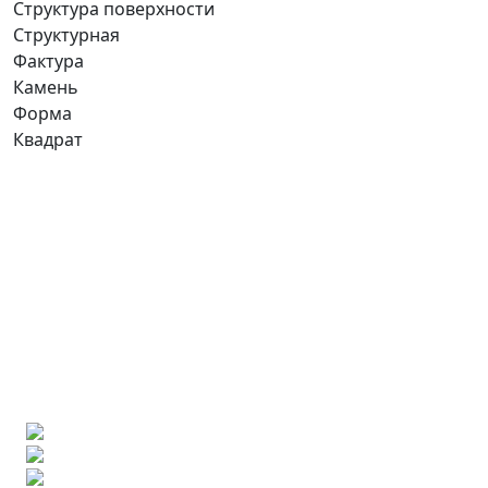
Структура поверхности
Структурная
Фактура
Камень
Форма
Квадрат
Ищете конкретную плитку?
Позвоните нам и мы поможем ее найти,
либо предложим более выгодные аналоги.
Бесплатный 3D-проект
Демонстрация плитки
по видеозвонку
Подбор аналогов по вашим примерам