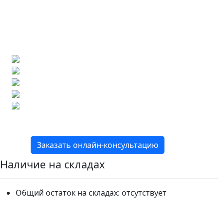
Ищете конкретную плитку?
Позвоните нам и мы поможем ее найти,
либо предложим более выгодные аналоги.
Бесплатный 3D-проект
Демонстрация плитки
по видеозвонку
Подбор аналогов по вашим примерам
Расчет плитки и раскладка
Подбор вариантов под ваш бюджет
8 800 2-501-509
Заказать онлайн-консультацию
Наличие на складах
Общий остаток на складах:
отсутствует