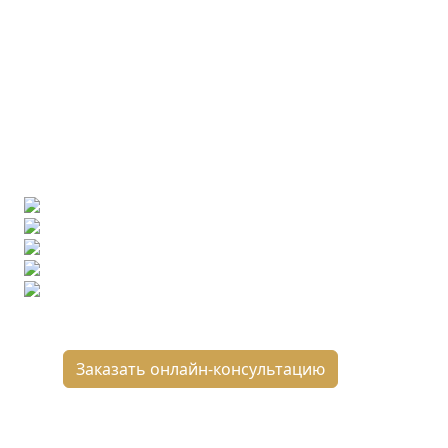
Ищете конкретную плитку?
Позвоните нам и мы поможем ее найти,
либо предложим более выгодные аналоги.
Бесплатный 3D-проект
Демонстрация плитки
по видеозвонку
Подбор аналогов по вашим примерам
Расчет плитки и раскладка
Подбор вариантов под ваш бюджет
8 800 2-501-509
Заказать онлайн-консультацию