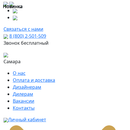
Новинка
Новинка
Новинка
Новинка
Новинка
Новинка
Новинка
Новинка
Новинка
Новинка
Новинка
Новинка
Новинка
Новинка
Новинка
Новинка
Связаться с нами
8 (800) 2-501-509
Звонок бесплатный
Самара
О нас
Оплата и доставка
Дизайнерам
Дилерам
Вакансии
Контакты
Личный кабинет