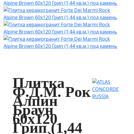
Плитка
Ф.Д.М. Pок
Алпин
Браун
60x120
Грип (1,44