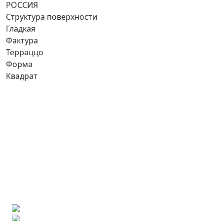
РОССИЯ
Структура поверхности
Гладкая
Фактура
Терраццо
Форма
Квадрат
Ищете конкретную плитку?
Позвоните нам и мы поможем ее найти,
либо предложим более выгодные аналоги.
Бесплатный 3D-проект
Демонстрация плитки
по видеозвонку