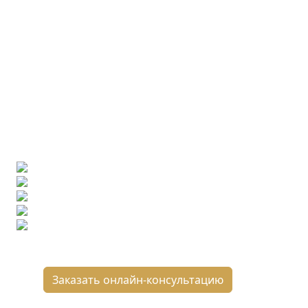
Ищете конкретную плитку?
Позвоните нам и мы поможем ее найти,
либо предложим более выгодные аналоги.
Бесплатный 3D-проект
Демонстрация плитки
по видеозвонку
Подбор аналогов по вашим примерам
Расчет плитки и раскладка
Подбор вариантов под ваш бюджет
8 800 2-501-509
Заказать онлайн-консультацию