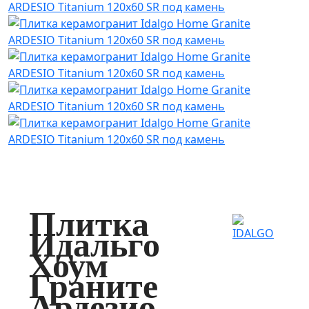
Плитка
Идальго
Хоум
Граните
Ардезио