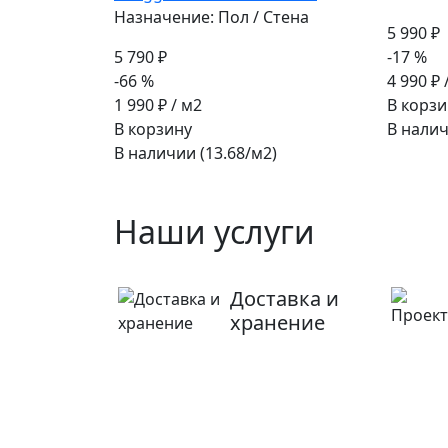
Назначение: Пол / Стена
5 990 ₽
5 790 ₽
-17 %
-66 %
4 990 ₽
1 990 ₽
/ м2
В корзи
В корзину
В налич
В наличии (13.68/
м2
)
Наши услуги
Доставка и
хранение
Ищете конкретную плитку
Позвоните нам и мы поможем ее найти,