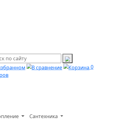
0
ров
опление
Сантехника