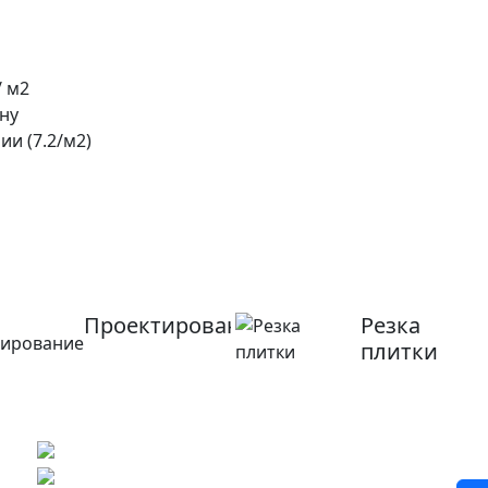
/ м2
ну
ии (7.2/
м2
)
Проектирование
Резка
плитки
?
Бесплатный 3D-проект
Демонстрация плитки
по видеозвонку