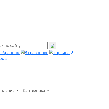
0
ров
опление
Сантехника