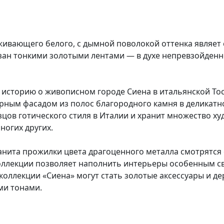
ивающего белого, с дымной поволокой оттенка являет 
изан тонкими золотыми лентами — в духе непревзойден
 историю о живописном городе Сиена в итальянской Тос
орным фасадом из полос благородного камня в деликатн
зцов готического стиля в Италии и хранит множество 
ногих других.
анита прожилки цвета драгоценного металла смотрятся
оллекции позволяет наполнить интерьеры особенным с
оллекции «Сиена» могут стать золотые аксессуары и де
ми тонами.