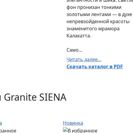
элегантности и шика. Светл
фон пронизан тонкими
золотыми лентами — в духе
непревзойденной красоты
знаменитого мрамора
Калакатта.
Само...
Читать далее...
Скачать каталог в PDF
 Granite SIENA
а
Новинка