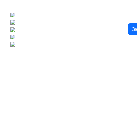
?
Бесплатный 3D-проект
Демонстрация плитки
по видеозвонку
Подбор аналогов по вашим примерам
З
Расчет плитки и раскладка
Подбор вариантов под ваш бюджет