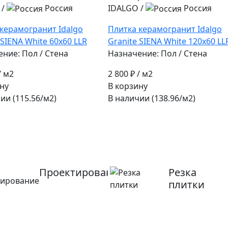
/
Россия
IDALGO
/
Россия
керамогранит Idalgo
Плитка керамогранит Idalgo
 SIENA White 60x60 LLR
Granite SIENA White 120x60 LL
ние: Пол / Стена
Назначение: Пол / Стена
/ м2
2 800 ₽
/ м2
ну
В корзину
ии (115.56/
м2
)
В наличии (138.96/
м2
)
Проектирование
Резка
плитки