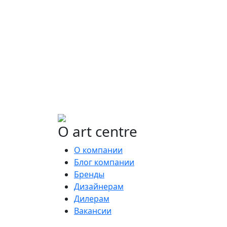
Ищете конкретную плитку
Позвоните нам и мы поможем ее найти,
либо предложим более выгодные
аналоги.
О art centre
О компании
Блог компании
Бренды
Дизайнерам
Дилерам
Вакансии