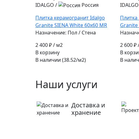
IDALGO
/
Россия
IDALGO
Плитка керамогранит Idalgo
Плитка 
Granite SIENA White 60x60 MR
Granite
Назначение: Пол / Стена
Назначе
2 400 ₽
/ м2
2 600 ₽
В корзину
В корзи
В наличии (38.52/
м2
)
В налич
Наши услуги
Доставка и
хранение